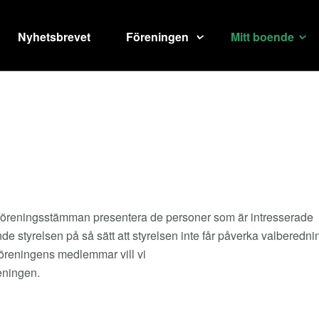
Nyhetsbrevet
Föreningen
Mitt boende
 föreningsstämman presentera de personer som är intresserade
nde styrelsen på så sätt att styrelsen inte får påverka valberedn
föreningens medlemmar vill vi
eningen.