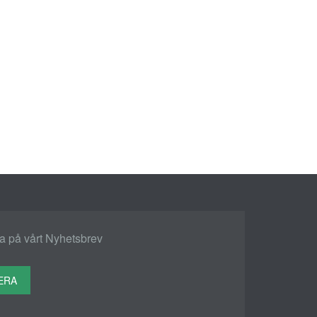
 på vårt Nyhetsbrev
ERA