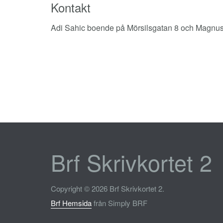
Kontakt
Adi Sahic boende på Mörsilsgatan 8 och Magnus 
Brf Skrivkortet 2
Copyright © 2026 Brf Skrivkortet 2.
Brf Hemsida
från Simply BRF