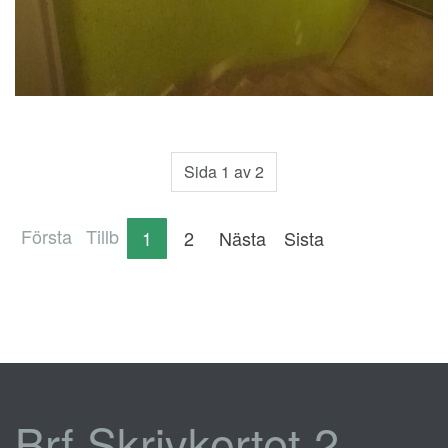
Sida 1 av 2
Första
Tillb
1
2
Nästa
Sista
Brf Skrivkortet 2